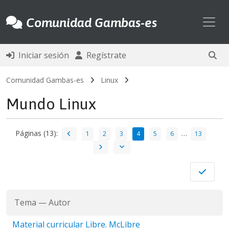
Toggl
Comunidad Gambas-es
Iniciar sesión
Regístrate
Comunidad Gambas-es
Linux
Mundo Linux
Páginas (13):
…
1
2
3
4
5
6
13
Tema
—
Autor
Material curricular Libre. McLibre