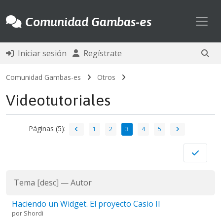
Toggl
Comunidad Gambas-es
Iniciar sesión
Regístrate
Comunidad Gambas-es
Otros
Videotutoriales
Páginas (5):
1
2
3
4
5
Tema
[
desc
]
—
Autor
Haciendo un Widget. El proyecto Casio II
por
Shordi