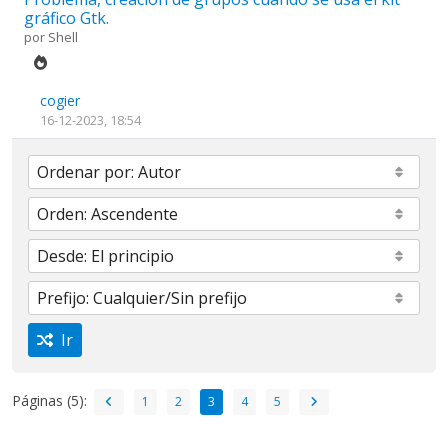
gráfico Gtk.
por
Shell
cogier
16-12-2023, 18:54
Ir
Páginas (5):
1
2
3
4
5