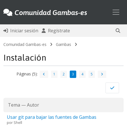
Toggl
Comunidad Gambas-es
Iniciar sesión
Regístrate
Comunidad Gambas-es
Gambas
Instalación
Páginas (5):
1
2
3
4
5
Tema
—
Autor
Usar git para bajar las fuentes de Gambas
por
Shell