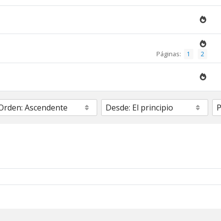
Páginas:
1
2