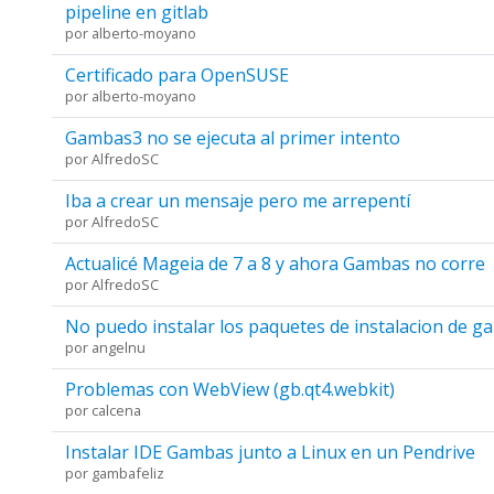
pipeline en gitlab
por
alberto-moyano
Certificado para OpenSUSE
por
alberto-moyano
Gambas3 no se ejecuta al primer intento
por
AlfredoSC
Iba a crear un mensaje pero me arrepentí
por
AlfredoSC
Actualicé Mageia de 7 a 8 y ahora Gambas no corre
por
AlfredoSC
No puedo instalar los paquetes de instalacion de 
por
angelnu
Problemas con WebView (gb.qt4.webkit)
por
calcena
Instalar IDE Gambas junto a Linux en un Pendrive
por
gambafeliz