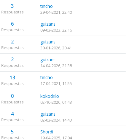
3
tincho
Respuestas
29-04-2021, 22:40
6
guizans
Respuestas
09-03-2023, 22:16
2
guizans
Respuestas
30-01-2026, 20:41
2
guizans
Respuestas
14-04-2026, 21:38
13
tincho
17-04-2021, 11:55
Respuestas
0
kokodrilo
Respuestas
02-10-2020, 01:43
4
guizans
Respuestas
02-03-2024, 14:43
5
Shordi
Respuestas
19-04-2025, 17:04