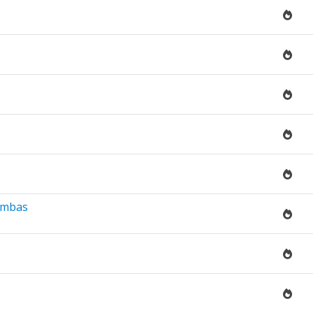
gambas