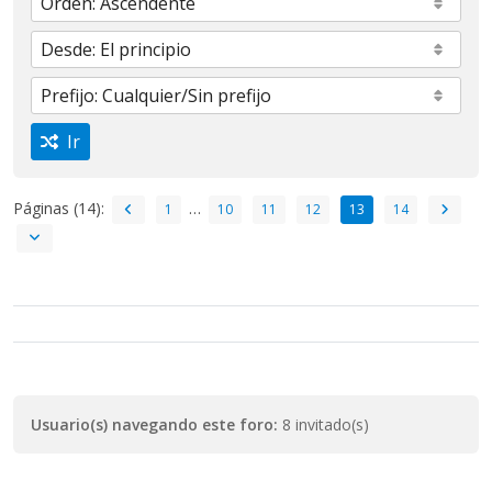
Ir
Páginas (14):
…
1
10
11
12
13
14
Usuario(s) navegando este foro:
8 invitado(s)