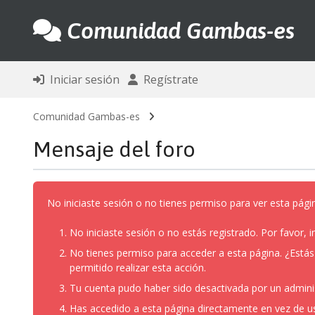
Comunidad Gambas-es
Iniciar sesión
Regístrate
Comunidad Gambas-es
Mensaje del foro
No iniciaste sesión o no tienes permiso para ver esta pági
No iniciaste sesión o no estás registrado. Por favor, in
No tienes permiso para acceder a esta página. ¿Estás t
permitido realizar esta acción.
Tu cuenta pudo haber sido desactivada por un admini
Has accedido a esta página directamente en vez de u