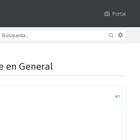
Portal
e en General
#1