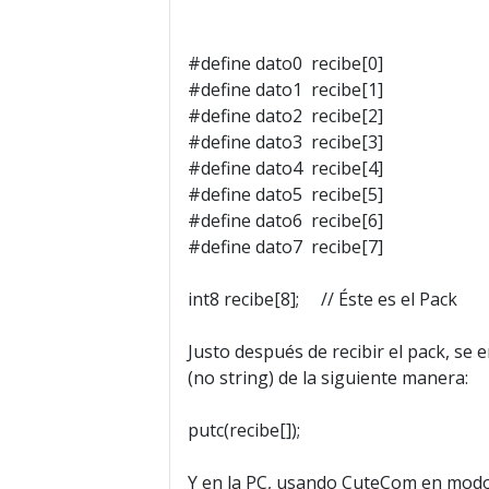
#define dato0 recibe[0]
#define dato1 recibe[1]
#define dato2 recibe[2]
#define dato3 recibe[3]
#define dato4 recibe[4]
#define dato5 recibe[5]
#define dato6 recibe[6]
#define dato7 recibe[7]
int8 recibe[8]; // Éste es el Pack
Justo después de recibir el pack, se 
(no string) de la siguiente manera:
putc(recibe[]);
Y en la PC, usando CuteCom en modo 