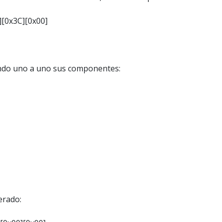
][0x3C][0x00]
mando uno a uno sus componentes:
erado: