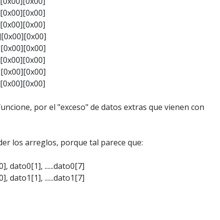
[0x00][0x00]
[0x00][0x00]
[0x00][0x00]
][0x00][0x00]
][0x00][0x00]
[0x00][0x00]
][0x00][0x00]
[0x00][0x00]
uncione, por el "exceso" de datos extras que vienen con
r los arreglos, porque tal parece que:
 dato0[1], ......dato0[7]
 dato1[1], ......dato1[7]