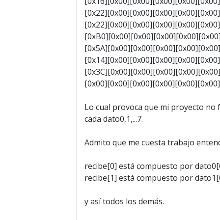
[0x16][0x00][0x00][0x00][0x00][0x00]
[0x22][0x00][0x00][0x00][0x00][0x00]
[0x22][0x00][0x00][0x00][0x00][0x00]
[0xB0][0x00][0x00][0x00][0x00][0x00
[0x5A][0x00][0x00][0x00][0x00][0x00
[0x14][0x00][0x00][0x00][0x00][0x00]
[0x3C][0x00][0x00][0x00][0x00][0x00
[0x00][0x00][0x00][0x00][0x00][0x00]
Lo cual provoca que mi proyecto no f
cada dato0,1,...7.
Admito que me cuesta trabajo entende
recibe[0] está compuesto por dato0[0],
recibe[1] está compuesto por dato1[0],
y así todos los demás.