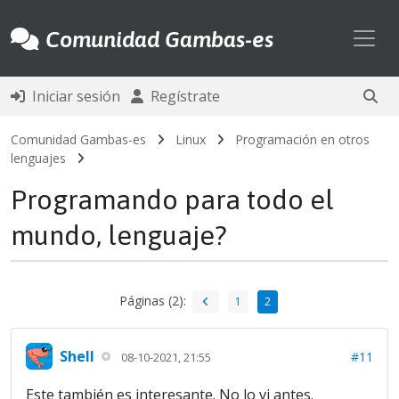
Toggl
Comunidad Gambas-es
Iniciar sesión
Regístrate
Comunidad Gambas-es
Linux
Programación en otros
lenguajes
Programando para todo el
mundo, lenguaje?
Páginas (2):
1
2
Shell
#11
08-10-2021, 21:55
Este también es interesante. No lo vi antes.