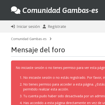
Comunidad Gambas-es
Iniciar sesión
Regístrate
Comunidad Gambas-es
Mensaje del foro
No iniciaste sesión o no tienes permiso para ver esta pági
No iniciaste sesión o no estás registrado. Por favor, in
No tienes permiso para acceder a esta página. ¿Estás t
permitido realizar esta acción.
Tu cuenta pudo haber sido desactivada por un admini
Has accedido a esta página directamente en vez de u