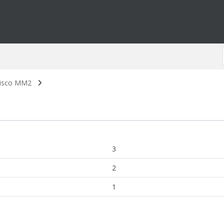
isco MM2
3
2
1