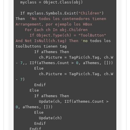
myclass = Object.Class(obj)
If myclass.Symbols.Exist(
"Children"
)
Then
'No todos los contenedores tienen
Arrangement, por ejemplo los HBox
For Each ch In obj.Children
If Object.Type(ch) = "ToolButton"
And Not IsNull(ch.tag) Then '
no
todos los
toolbuttons tienen tag
If aThemes Then
ch.Picture = TagPic(ch.Tag, ch.W
-
7
,, IIf(aThemes.Count >
0
, aThemes, []))
Else
ch.Picture = TagPic(ch.Tag, ch.W
-
7
)
Endif
Else
If aThemes Then
Update(ch, IIf(aThemes.Count >
0
, aThemes, []))
Else
Update(ch)
Endif
Endif