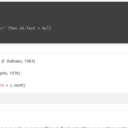
ox"
Then ob.Text =
Null
 (F. Battiato, 1983)
ples
, 1976)
ra.
» (...vuott)