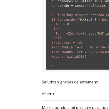
' Obtenemos el último ID y sum
Contenido = Conn.Exec("
SELECT
' Si no hay ninguna entrada en
If Contenido["
MAX
(
id
)
"] = Nul
Idn = 0
Else
Idn = CInt(Contenido["
MAX
(
i
Endif
txtID.Text = Idn
txtCLAVEbib.Text = "
@
" & Idn 
txtKEYWORDS.Text = "
,
" & Base
Mostrar_ListaBIB()
End
Saludos y gracias de antemano
Alberto
Me respondo a mi mismo y para no ca