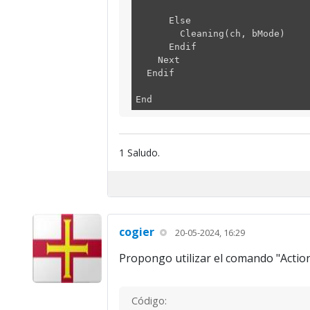
Else
Cleaning(ch, bMode)
Endif
Next
Endif
End
1 Saludo.
cogier
20-05-2024, 16:29
Propongo utilizar el comando "Action
Código: