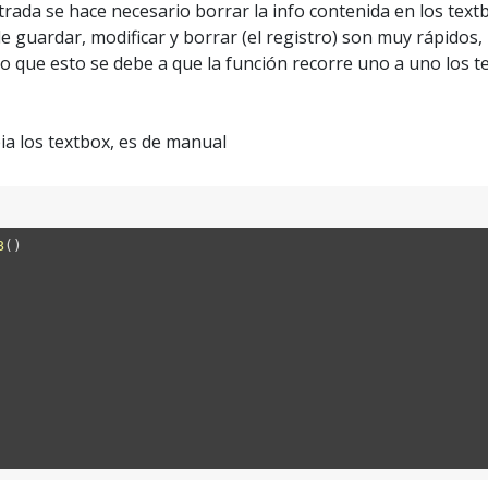
rada se hace necesario borrar la info contenida en los textb
 de guardar, modificar y borrar (el registro) son muy rápido
 que esto se debe a que la función recorre uno a uno los te
ia los textbox, es de manual
B
(
)