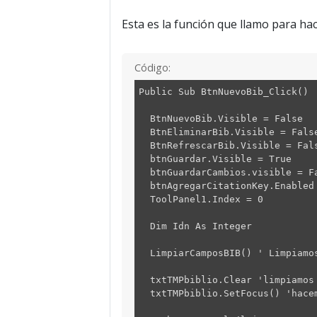
Esta es la función que llamo para h
Código:
Public Sub BtnNuevoBib_Click()
BtnNuevoBib.Visible = False
BtnEliminarBib.Visible = Fals
BtnRefrescarBib.Visible = Fal
btnGuardar.Visible = True
btnGuardarCambios.visible = F
btnAgregarCitationKey.Enabled
ToolPanel1.Index = 0
Dim Idn As Integer
LimpiarCamposBIB() ' Limpiamos
txtTMPbiblio.Clear 'limpiamos 
txtTMPbiblio.SetFocus() 'hacem