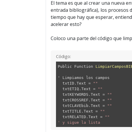
El tema es que al crear una nueva ent
entrada bibliográfica), los procesos
tiempo que hay que esperar, entiendo
acelerar esto?
Coloco una parte del código que limp
Código:
Public Function
LimpiarCamposBI
' Limpiamos los campos
txtID.Text
=
""
txtETIQ.Text =
""
txtKEYWORDS.Text =
""
txtCROSSREF.Text =
""
txtCLAVEbib.Text =
""
txtTITLE.Text =
""
txtRELATED.Text =
""
' y sigue la lista