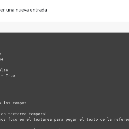
acer una nueva entrada
e
se
alse
 = True
 los campos
en textarea temporal
os foco en el textarea para pegar el texto de la refere