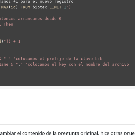
amos +1 para el nuevo registro
MAX
(
id
)
FROM
bibtex
LIMIT
1
")
tonces arrancamos desde 0
l Then
d
)
"]) + 1
& "
-
" 'colocamos el prefijo de la clave bib
Name & "
,
" 'colocamos el key con el nombre del archivo
mbiar el contenido de la pregunta original, hice otras prue