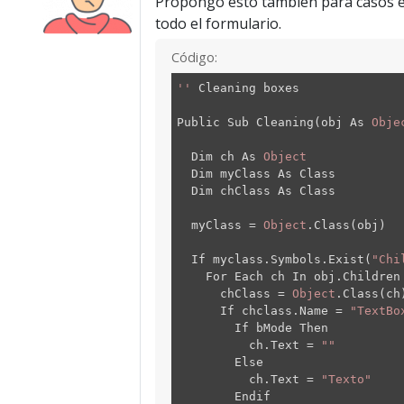
Propongo esto también para casos en 
todo el formulario.
Código:
''
Cleaning boxes
Public Sub Cleaning(obj As
Obje
Dim ch As
Object
Dim myClass As Class
Dim chClass As Class
myClass =
Object
.Class(obj)
If myclass.Symbols.Exist(
"Chi
For Each ch In obj.Children
chClass =
Object
.Class(ch
If chclass.Name =
"TextBo
If bMode Then
ch.Text =
""
Else
ch.Text =
"Texto"
Endif