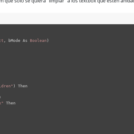
que solo se quiera "limpiar" a los textbox que estén anida
ct
, bMode As
Boolean
)
ldren"
) Then
)
x"
Then