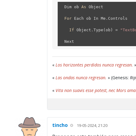
Dim ob
As
Object
For
Each ob In Me.Controls
If
Object.Type(ob) =
"TextB
Next
«
Los horizontes perdidos nunca regresan.
»
«
Las ondas nunca regresan.
» (Genesis:
Rip
«
Vita non suavis esse potest, nec Mors ama
tincho
19-05-2024, 21:20