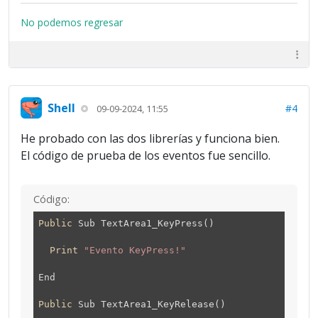
No podemos regresar
Shell
#4
09-09-2024, 11:55
He probado con las dos librerías y funciona bien.
El código de prueba de los eventos fue sencillo.
Código:
Public
Sub TextArea1_KeyPress()
Print
"Evento KeyPress!"
End
Public
Sub TextArea1_KeyRelease()