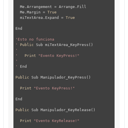
Me.Arrangement = Arrange.Fill
Me.Margin =
True
miTextArea.Expand =
True
End
'Esto no funciona
'
Public
Sub miTextArea_KeyPress()
'
'
Print
"Evento KeyPress!"
'
'
End
Public
Sub Manipulador_KeyPress()
Print
"Evento KeyPress!"
End
Public
Sub Manipulador_KeyRelease()
Print
"Evento KeyRelease!"