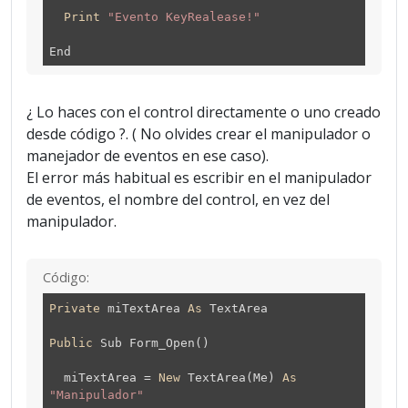
Print
"Evento KeyRealease!"
End
¿ Lo haces con el control directamente o uno creado
desde código ?. ( No olvides crear el manipulador o
manejador de eventos en ese caso).
El error más habitual es escribir en el manipulador
de eventos, el nombre del control, en vez del
manipulador.
Código:
Private
miTextArea
As
TextArea
Public
Sub Form_Open()
miTextArea =
New
TextArea(Me)
As
"Manipulador"