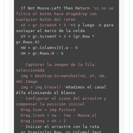
If
Not Mouse.Left Then
Return
'si no se
filtra el botón hace drag&drop con
cualquier botón del ratón
nX = gr.ScreenX + 3 '
+
3
y luego
-6
para
soslayar el marco de la celda
nY = gr.ScreenY +
3
+ (gr.Row *
gr.Rows.H)
nW = gr.Columns[
0
].w -
6
nH = gr.Rows.H -
6
' Capturar la imagen de la fila
seleccionada
img = Desktop.Screenshot(nX, nY, nW,
nH).Image
img = img.Erase() '
Añadimos el canal
Alfa eliminando el blanco
' Configurar el icono del arrastre y
compensar la posición inicial
Drag.Icon = img.Picture
Drag.IconX = nw - (nw - Mouse.x)
Drag.icony = nh / 2
'
Iniciar el arrastre con la ruta
gr.Drag(gr[gr.Row, gr.Column].Text,