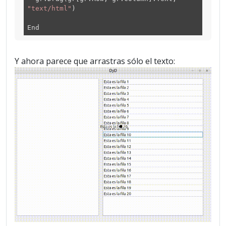
"text/html"
)
End
Y ahora parece que arrastras sólo el texto: