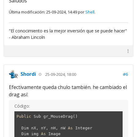
Saludos
Última modificación: 25-09-2024, 14:49 por
Shell
.
"El conocimiento es la mejor inversión que se puede hacer"
- Abraham Lincoln
Shordi
#6
25-09-2024, 18:00
Efectivamente queda chulo también. he cambiado el
drag así:
Código:
Public
Sub gr_MouseDrag()
Dim nX, nY, nH, nW
As
Integer
Dim img
As
Image