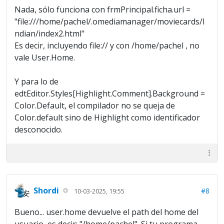
Nada, sólo funciona con frmPrincipal.ficha.url =
"file:///home/pachel/.omediamanager/moviecards/I
ndian/index2.html"
Es decir, incluyendo file:// y con /home/pachel , no
vale User.Home.
Y para lo de
edtEditor.Styles[Highlight.Comment].Background =
Color.Default, el compilador no se queja de
Color.default sino de Highlight como identificador
desconocido.
Shordi
#8
10-03-2025, 19:55
Bueno... user.home devuelve el path del home del