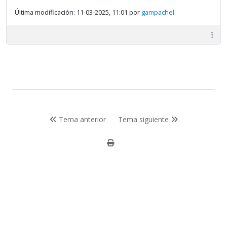
Última modificación: 11-03-2025, 11:01 por
gampachel
.
Tema anterior
Tema siguiente
Usuarios navegando en este tema:
1 invitado(s)