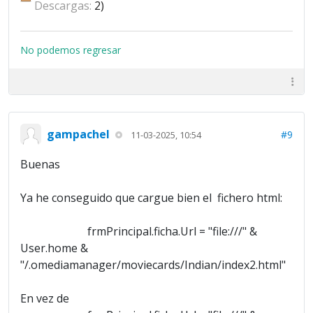
Descargas:
2)
No podemos regresar
gampachel
#9
11-03-2025, 10:54
Buenas
Ya he conseguido que cargue bien el fichero html:
frmPrincipal.ficha.Url = "file:///" &
User.home &
"/.omediamanager/moviecards/Indian/index2.html"
En vez de