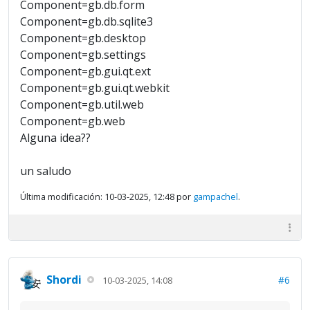
Component=gb.db.form
Component=gb.db.sqlite3
Component=gb.desktop
Component=gb.settings
Component=gb.gui.qt.ext
Component=gb.gui.qt.webkit
Component=gb.util.web
Component=gb.web
Alguna idea??
un saludo
Última modificación: 10-03-2025, 12:48 por
gampachel
.
Shordi
#6
10-03-2025, 14:08