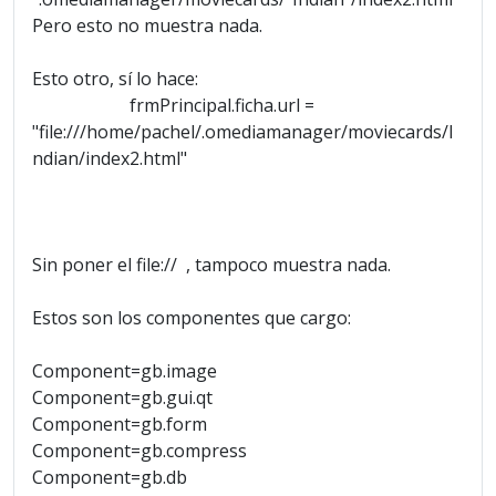
Pero esto no muestra nada.
Esto otro, sí lo hace:
frmPrincipal.ficha.url =
"file:///home/pachel/.omediamanager/moviecards/I
ndian/index2.html"
Sin poner el file:// , tampoco muestra nada.
Estos son los componentes que cargo:
Component=gb.image
Component=gb.gui.qt
Component=gb.form
Component=gb.compress
Component=gb.db