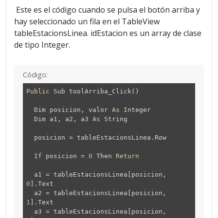
Este es el código cuando se pulsa el botón arriba y
hay seleccionado un fila en el TableView
tableEstacionsLinea. idEstacion es un array de clase
de tipo Integer.
Código:
Public
Sub toolArriba_Click()
Dim posicion, valor
As
Integer
Dim a1, a2, a3
As
String
posicion = tableEstacionsLinea.Row
If
posicion =
0
Then
Return
a1 = tableEstacionsLinea[posicion,
0
].Text
a2 = tableEstacionsLinea[posicion,
1
].Text
a3 = tableEstacionsLinea[posicion,