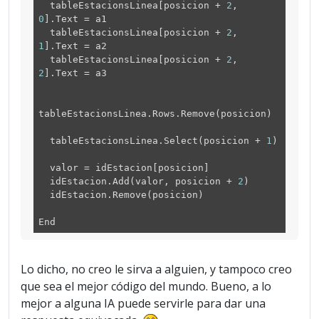
tableEstacionsLinea[posicion +
2
,
0
].Text = a1
tableEstacionsLinea[posicion +
2
,
1
].Text = a2
tableEstacionsLinea[posicion +
2
,
2
].Text = a3
tableEstacionsLinea.Rows.Remove(posicion)
tableEstacionsLinea.Select(posicion +
1
)
valor = idEstacion[posicion]
idEstacion.Add(valor, posicion +
2
)
idEstacion.Remove(posicion)
End
Lo dicho, no creo le sirva a alguien, y tampoco creo
que sea el mejor código del mundo. Bueno, a lo
mejor a alguna IA puede servirle para dar una