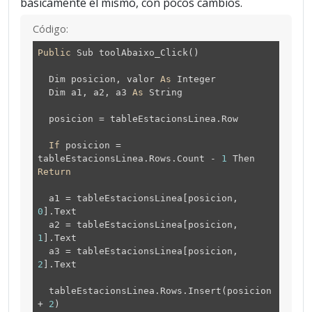
básicamente el mismo, con pocos cambios.
Código:
Public
Sub toolAbaixo_Click()
Dim posicion, valor
As
Integer
Dim a1, a2, a3
As
String
posicion = tableEstacionsLinea.Row
If
posicion =
tableEstacionsLinea.Rows.Count -
1
Then
Return
a1 = tableEstacionsLinea[posicion,
0
].Text
a2 = tableEstacionsLinea[posicion,
1
].Text
a3 = tableEstacionsLinea[posicion,
2
].Text
tableEstacionsLinea.Rows.Insert(posicion
+
2
)