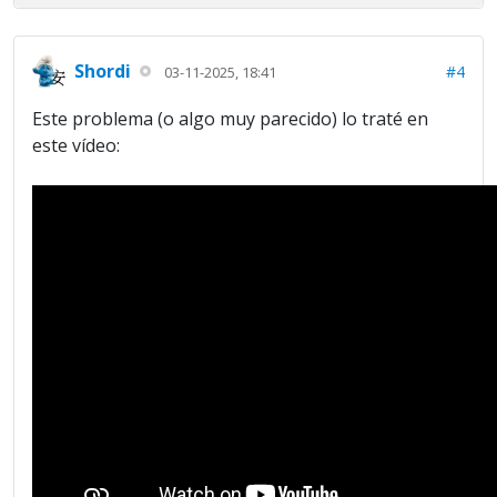
Shordi
#4
03-11-2025, 18:41
Este problema (o algo muy parecido) lo traté en
este vídeo: