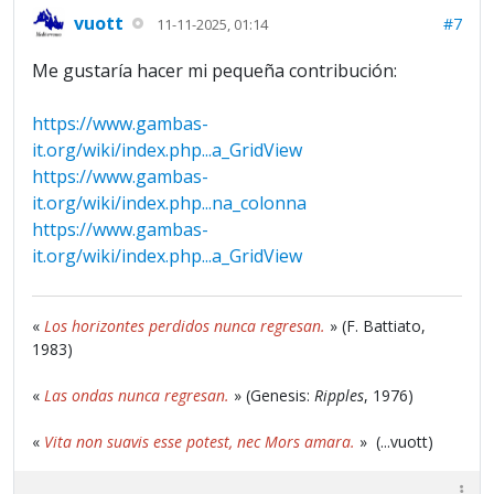
vuott
#7
11-11-2025, 01:14
Me gustaría hacer mi pequeña contribución:
https://www.gambas-
it.org/wiki/index.php...a_GridView
https://www.gambas-
it.org/wiki/index.php...na_colonna
https://www.gambas-
it.org/wiki/index.php...a_GridView
«
Los horizontes perdidos nunca regresan.
» (F. Battiato,
1983)
«
Las ondas nunca regresan.
» (Genesis:
Ripples
, 1976)
«
Vita non suavis esse potest, nec Mors amara.
» (...vuott)