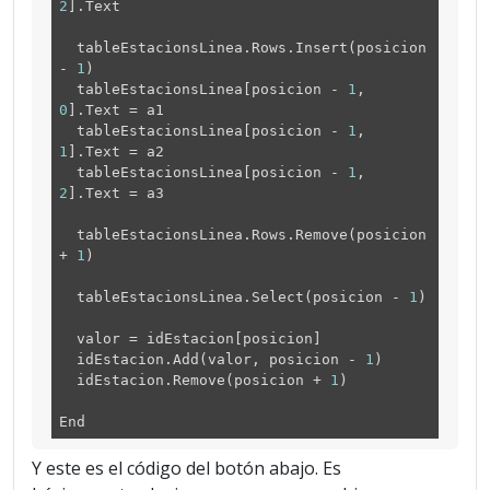
2
].Text
tableEstacionsLinea.Rows.Insert(posicion
-
1
)
tableEstacionsLinea[posicion -
1
,
0
].Text = a1
tableEstacionsLinea[posicion -
1
,
1
].Text = a2
tableEstacionsLinea[posicion -
1
,
2
].Text = a3
tableEstacionsLinea.Rows.Remove(posicion
+
1
)
tableEstacionsLinea.Select(posicion -
1
)
valor = idEstacion[posicion]
idEstacion.Add(valor, posicion -
1
)
idEstacion.Remove(posicion +
1
)
End
Y este es el código del botón abajo. Es