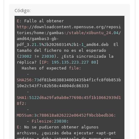
Código:
E:
Fallo al obtener
http:
/
/downloadcontent.opensuse.org/reposi
tories
/home:/gambas
:/stable/xUbuntu_24
.
04
/
amd64/gambas3-gb-
pdf_3.
21.5
%
2
b20260314%
2
b1-
1_
amd64.deb El
tamaño del fichero no es el esperado
(
23002
!=
23030
). ¿Está sincronizada la
réplica? [
IP:
195.135
.
223.227
80
]
Hashes of expected
file:
-
SHA256:
73
df81b4638834003435b4f1cfc8f0b853b
10e2c543f7c82b58c44004dc86333
-
SHA1:
5122
d6a29fa9ab8e77698c45f1b10662939d1
8f2:
-
MD5Sum:
3
c788618a826222e06452f9bcbbedb36:
-
Filesize:
23030
:
E:
No se pudieron obtener algunos
archivos, ¿quizás deba ejecutar «apt-get
update» o deba intentarlo de nuevo con --