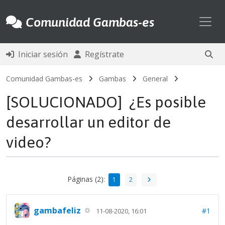
Toggl
Comunidad Gambas-es
Iniciar sesión
Regístrate
Comunidad Gambas-es
Gambas
General
[SOLUCIONADO] ¿Es posible
desarrollar un editor de
video?
Páginas (2):
1
2
gambafeliz
#1
11-08-2020, 16:01