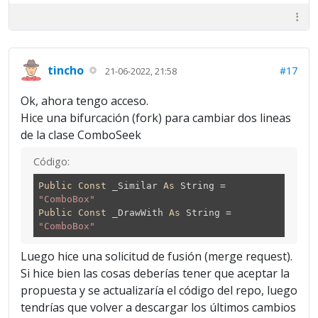
tincho
#17
21-06-2022, 21:58
Ok, ahora tengo acceso.
Hice una bifurcación (fork) para cambiar dos lineas
de la clase ComboSeek
Código:
Public
Const
_Similar
As
String =
"ComboBox"
Public
Const
_DrawWith
As
String =
"ComboBox"
Luego hice una solicitud de fusión (merge request).
Si hice bien las cosas deberías tener que aceptar la
propuesta y se actualizaría el código del repo, luego
tendrías que volver a descargar los últimos cambios