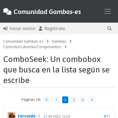
Toggl
Comunidad Gambas-es
Iniciar sesión
Regístrate
Comunidad Gambas-es
Gambas
Controles/Librerías/Componentes
ComboSeek: Un combobox
que busca en la lista según se
escribe
Páginas (4):
1
2
3
4
tercoide
#11
21-06-2022, 12:29