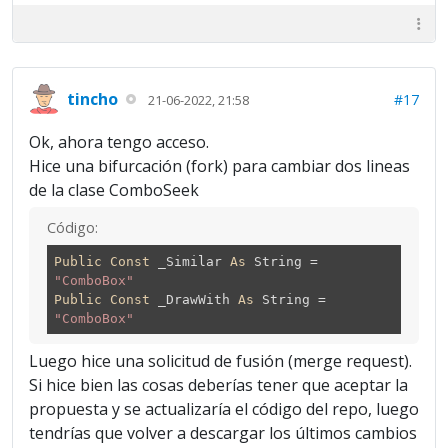
tincho
#17
21-06-2022, 21:58
Ok, ahora tengo acceso.
Hice una bifurcación (fork) para cambiar dos lineas
de la clase ComboSeek
Código:
Public
Const
_Similar
As
String =
"ComboBox"
Public
Const
_DrawWith
As
String =
"ComboBox"
Luego hice una solicitud de fusión (merge request).
Si hice bien las cosas deberías tener que aceptar la
propuesta y se actualizaría el código del repo, luego
tendrías que volver a descargar los últimos cambios