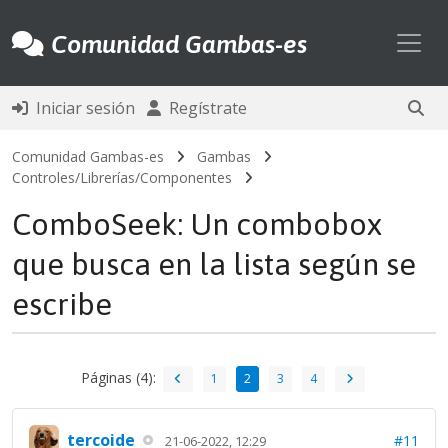
Toggl
Comunidad Gambas-es
Iniciar sesión
Regístrate
Comunidad Gambas-es
Gambas
Controles/Librerías/Componentes
ComboSeek: Un combobox
que busca en la lista según se
escribe
Páginas (4):
1
2
3
4
tercoide
#11
21-06-2022, 12:29