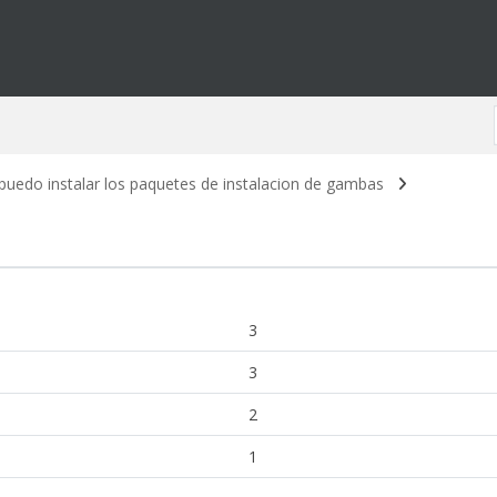
puedo instalar los paquetes de instalacion de gambas
3
3
2
1