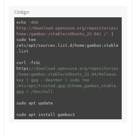
Código:
echo
'deb
http://download.opensuse.org/repositories/
home:/gambas:/stable/xUbuntu_22.04/ /'
|
sudo tee
/etc/apt/sources.
list
.d/home:gambas:stable
.
list
curl -fsSL
https:
//download.opensuse.org/repositories
/home:gambas:stable/xUbuntu_22.04/Release.
key | gpg --dearmor | sudo tee
/etc/apt/trusted.gpg.d/home_gambas_stable.
gpg > /dev/null
sudo apt update
sudo apt install gambas3