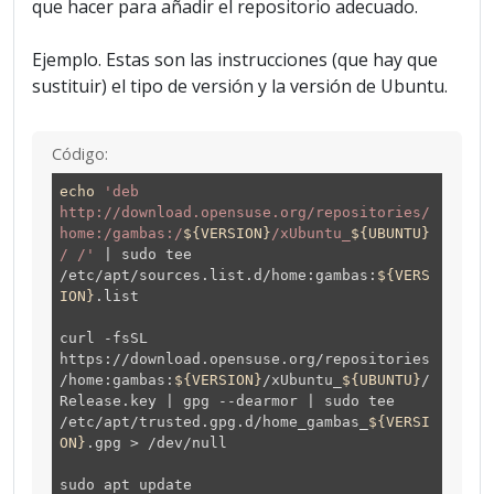
que hacer para añadir el repositorio adecuado.
Ejemplo. Estas son las instrucciones (que hay que
sustituir) el tipo de versión y la versión de Ubuntu.
Código:
echo
'deb
http://download.opensuse.org/repositories/
home:/gambas:/
${VERSION}
/xUbuntu_
${UBUNTU}
/ /'
| sudo tee
/etc/apt/sources.list.d/home:gambas:
${VERS
ION}
.list
curl -fsSL
https://download.opensuse.org/repositories
/home:gambas:
${VERSION}
/xUbuntu_
${UBUNTU}
/
Release.key | gpg --dearmor | sudo tee
/etc/apt/trusted.gpg.d/home_gambas_
${VERSI
ON}
.gpg > /dev/null
sudo apt update