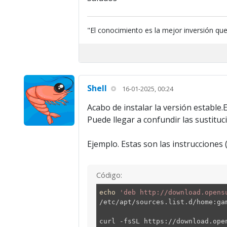
"El conocimiento es la mejor inversión qu
Shell
16-01-2025, 00:24
Acabo de instalar la versión estable.
Puede llegar a confundir las sustitu
Ejemplo. Estas son las instrucciones (
Código:
echo
'deb http://download.opens
/etc/apt/sources.list.d/home:ga
curl -fsSL https://download.ope