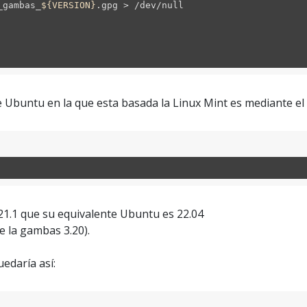
_gambas_
${VERSION}
.gpg > /dev/null
 Ubuntu en la que esta basada la Linux Mint es mediante el
21.1 que su equivalente Ubuntu es 22.04
e la gambas 3.20).
uedaría así: