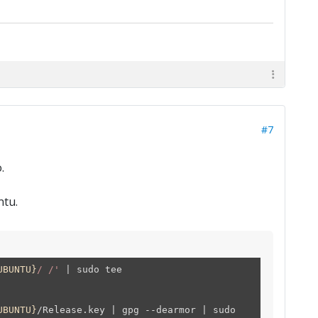
#7
.
ntu.
UBUNTU}
/ /'
| sudo tee
UBUNTU}
/Release.key | gpg --dearmor | sudo