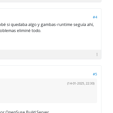
#4
obé si quedaba algo y gambas-runtime seguía ahí,
roblemas eliminé todo.
#5
(14-01-2025, 22:30)
por OpenSuse Build Server.