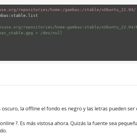
use.org/repositories/home:/gambas:/stable/xUbuntu_22.04/
mbas:stable.
list
nsuse.org/repositories/home:gambas:stable/xUbuntu_22.04/
bas_stable.gpg > /dev/null
oscuro, la offline el fondo es negro y las letras pueden ser 
nline ?. Es más vistosa ahora. Quizás la fuente sea pequeña 
do.