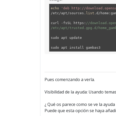
echo
'deb http://download.opens
/etc/apt/sources.
list
.d/home:ga
curl -fsSL https:
//download.ope
/etc/apt/trusted.gpg.d/home_gam
sudo apt update
sudo apt install gambas3
Pues comenzando a verla.
Visibilidad de la ayuda: Usando temas 
¿ Qué os parece como se ve la ayuda o
Puede que esta opción se haya añadi