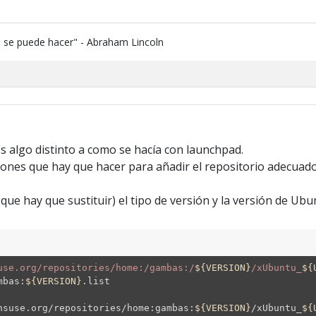
e se puede hacer" - Abraham Lincoln
Es algo distinto a como se hacía con launchpad.
ciones que hay que hacer para añadir el repositorio adecuado
que hay que sustituir) el tipo de versión y la versión de Ubu
use.org/repositories/home:/gambas:/
${VERSION}
/xUbuntu_
${
mbas:
${VERSION}
.list
nsuse.org/repositories/home:gambas:
${VERSION}
/xUbuntu_
${