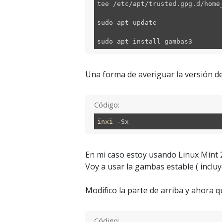
tee /etc/apt/trusted.gpg.d/home
sudo apt update
sudo apt install gambas3
Una forma de averiguar la versión de
Código:
inxi
-Sx
En mi caso estoy usando Linux Mint 
Voy a usar la gambas estable ( incluy
Modifico la parte de arriba y ahora q
Código: