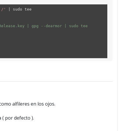
 /'
| sudo tee
Release.key | gpg --dearmor | sudo tee
como alfileres en los ojos.
( por defecto ).