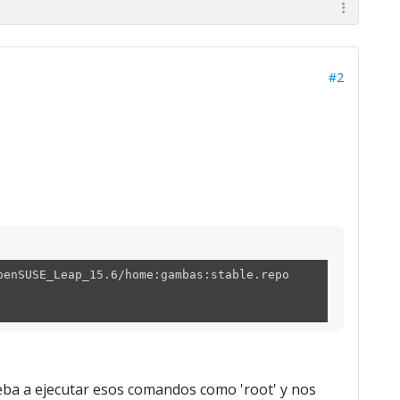
#2
penSUSE_Leap_15.6/home:gambas:stable.repo
ba a ejecutar esos comandos como 'root' y nos