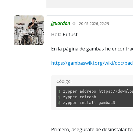
jguardon
20-05-2026, 22:29
Hola Rufust
En la página de gambas he encontrad
https://gambaswiki.org/wiki/doc/pa
Código:
$
zypper addrepo https://downloa
$
zypper refresh
$
zypper install gambas3
Primero, asegúrate de desinstalar 