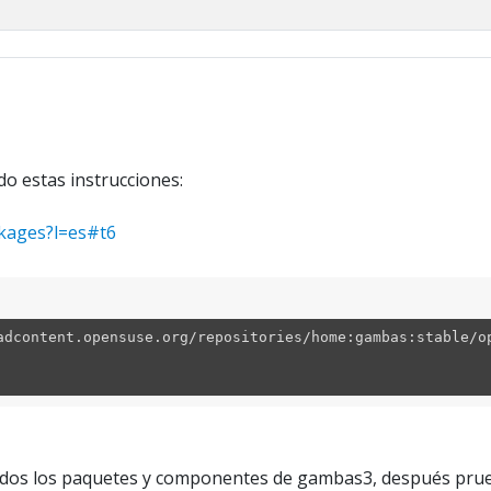
o estas instrucciones:
ckages?l=es#t6
dcontent.opensuse.org/repositories/home:gambas:stable/o
todos los paquetes y componentes de gambas3, después prue